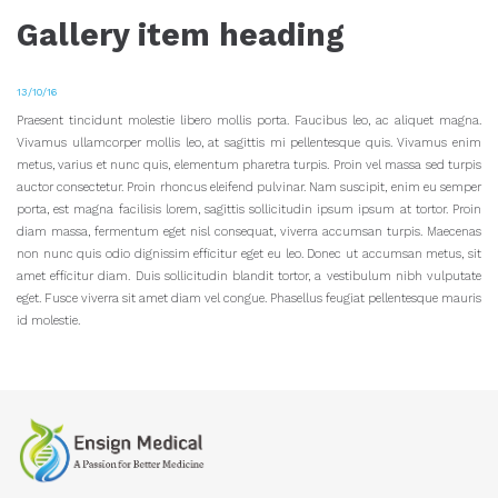
Gallery item heading
13/10/16
Praesent tincidunt molestie libero mollis porta. Faucibus leo, ac aliquet magna.
Vivamus ullamcorper mollis leo, at sagittis mi pellentesque quis. Vivamus enim
metus, varius et nunc quis, elementum pharetra turpis. Proin vel massa sed turpis
auctor consectetur. Proin rhoncus eleifend pulvinar. Nam suscipit, enim eu semper
porta, est magna facilisis lorem, sagittis sollicitudin ipsum ipsum at tortor. Proin
diam massa, fermentum eget nisl consequat, viverra accumsan turpis. Maecenas
non nunc quis odio dignissim efficitur eget eu leo. Donec ut accumsan metus, sit
amet efficitur diam. Duis sollicitudin blandit tortor, a vestibulum nibh vulputate
eget. Fusce viverra sit amet diam vel congue. Phasellus feugiat pellentesque mauris
id molestie.